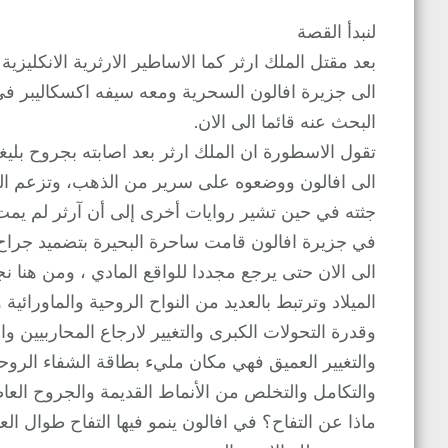
لنبدأ القصة
بعد مقتل الملك ارثر كما الاساطير الارثرية الانكليزي
الى جزيرة افالون السحرية ومعه سيفه اكسكاليبر في
البحث عنه قائما الى الان.
تقول الاسطورة ان الملك ارثر بعد اصابته بجروح بلي
الى افالون ووضعوه على سرير من الذهب، وتزعم العد
جثته في حين تشير روايات أخرى إلى أن آرثر لم يم
في جزيرة افالون قامت ساحرة البحيرة بتضميد جراح ا
الى الان حتى يرجع مجددا للواقع المادي ، ومن هنا نجد
الميلاد وترتبط بالعديد من النواح الروحية والماورائي
وقدرة التحولات الكبرى والتغيير لارجاع المحاربيين وا
والتغيير العميق فهي مكان مليء بطاقة الشفاء الرو
والتكامل والتخلص من الأنماط القديمة والجروح العاط
ماذا عن التفاح؟ في افالون ينمو فيها التفاح طوال ا