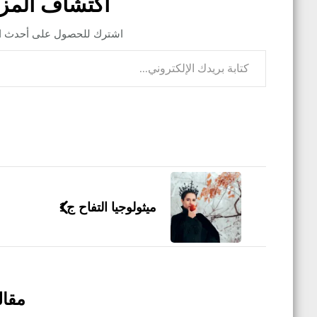
اكتشاف المز
اشترك للحصول على أحدث التد
كتابة بريدك الإلكتروني...
التنقل
بين
ميثولوجيا التفاح ج1
التدوينات
مقال