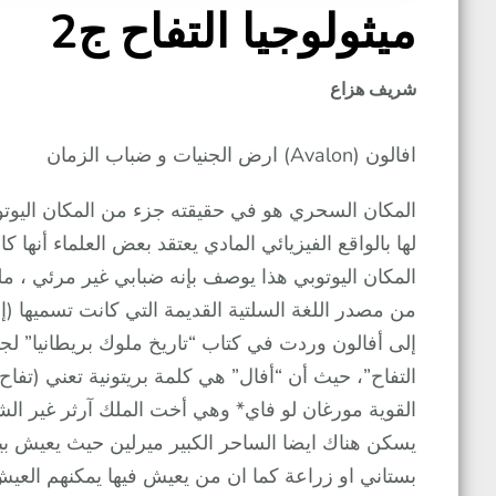
ميثولوجيا التفاح ج2
شريف هزاع
افالون (Avalon) ارض الجنيات و ضباب الزمان
المكان السحري هو في حقيقته جزء من المكان اليوتوبي
لها بالواقع الفيزيائي المادي يعتقد بعض العلماء أنه
المكان اليوتوبي هذا يوصف بإنه ضبابي غير مرئي ، مل
من مصدر اللغة السلتية القديمة التي كانت تسميها (إنس
التفاح”، حيث أن “أفال” هي كلمة بريتونية تعني (تفا
القوية مورغان لو فاي* وهي أخت الملك آرثر غير ال
يسكن هناك ايضا الساحر الكبير ميرلين حيث يعيش بين 
بستاني او زراعة كما ان من يعيش فيها يمكنهم العي