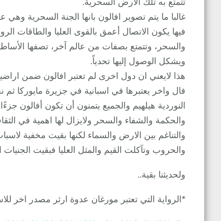
تتمتع به تلك الارض السحرية.
غالبا ما يتم تصوير افالون بانها الجنة السحرية وهي 
فيها يكون الاتصال أعمق بالقوى العليا والطاقات الرو
والسحر، وتتمتع بصفات من عالم آخر، تصفها الأساطير 
ويشكل الوصول إليها تحدياً.
هذا لايعني ان دول اخرى لم تعتبر افالون ضمن اراض
فال واخر يعتبرها في اسبانية في جزيرة مايوركا ثم
النوردية هيلهيم والجميع يتمنون أن تكون أفالون جزءًا
والحكمة والشفاء والسحر ولايزال لها اهمية في الثقاف
والتناغم بين الارض والسماء لكنها بقيت مخفية لاسبا
والحروب وتآكلت القيم والمثل العليا فبقيت الجنيات 
ولحديثنا بقية..
*الرواية التي تعتبر مورغان عدوة ارثر مصدر اخر للاس