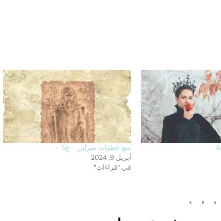
تتبع خطوات ميرلين – ج5 –
أبريل 9, 2024
في "قراءات"