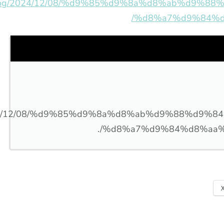
.com/blog/2024/12/08/%d9%85%d9%8a%d8%ab%d
%d8%a7%d9%84%d
024/12/08/%d9%85%d9%8a%d8%ab%d9%88%d9%
%d8%a7%d9%84%d8%aa%d