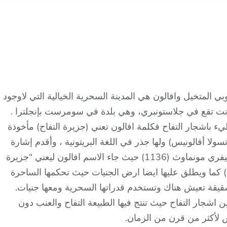
 المتخيل وافالون هي المدينة السحرية الخيالية التي لاوجود
ا كانت تقع في جلاستونبري، وهي بلدة في سومرست بإنجلترا .
يء باشجار التفاح فكلمة افالون تعني (جزيرة التفاح) مأخوذة
ولا أفالونيس) ولها جذر في اللغة البريتونية ، وأقدم إشارة
إلى أفالون وردت في كتاب “تاريخ ملوك بريطانيا” لجيفري مونماوث (1136) حيث جاء الاسم افالون ليعني “جزيرة
ح) كما ويطلق عليها ايضا ارض الجنيات حيث تحكمها الساحرة
شقيقة تعيش هناك وتستخدم قدراتها السحرية ومعها جنيات.
اشجار التفاح حيث تنتج فيها الطبيعة التفاح والعنب دون
ش لأكثر من قرن من الزمان.