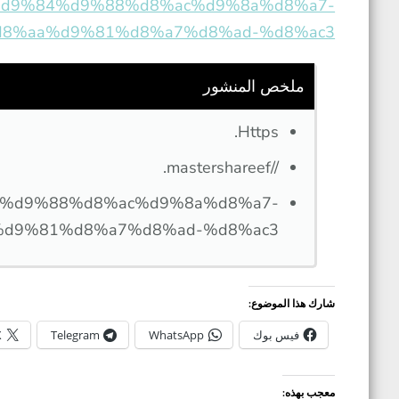
9%88%d9%84%d9%88%d8%ac%d9%8a%d8%a7-
8%aa%d9%81%d8%a7%d8%ad-%d8%ac3/
ملخص المنشور
Https.
//mastershareef.
84%d9%88%d8%ac%d9%8a%d8%a7-
9%81%d8%a7%d8%ad-%d8%ac3/.
شارك هذا الموضوع:
فيس بوك
WhatsApp
Telegram
X
معجب بهذه: