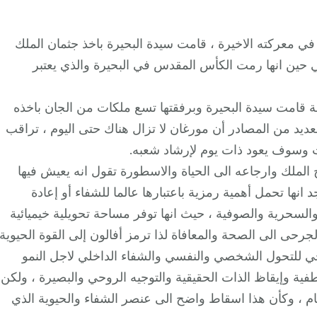
ة في معركته الاخيرة ، قامت سيدة البحيرة باخذ جثمان الملك
 حين انها رمت الكأس المقدس في البحيرة والذي يعتبر
غة قامت سيدة البحيرة وبرفقتها تسع ملكات من الجان باخذه
يد من المصادر أن مورغان لا تزال هناك حتى اليوم ، تراقب
ت وسوف يعود ذات يوم لإرشاد شعبه.
لملك وارجاعه الى الحياة والاسطورة تقول انه يعيش فيها
 انها تحمل أهمية رمزية باعتبارها عالما للشفاء أو إعادة
ة والسحرية والصوفية ، حيث انها توفر مساحة تحويلية خيميائية
لجرحى الى الصحة والمعافاة لذا ترمز أفالون إلى القوة الحيوية
حي للتحول الشخصي والنفسي والشفاء الداخلي لاجل النمو
فية وإيقاظ الذات الحقيقية والتوجيه الروحي والبصيرة ، ولكن
لعام ، وكأن هذا اسقاط واضح الى عنصر الشفاء والحيوية الذي