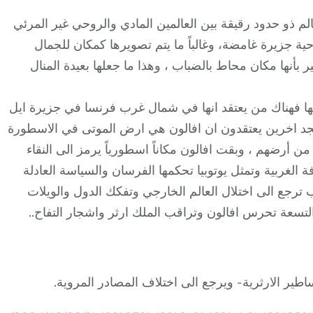
عالم ذو حدود رقيقة بين العالمين المادي والروحي غير المرئي
حية جزيرة غامضة، وغالباً ما يتم تصويرها كمكان للجمال
بأنها مكان محاط بالضباب ، وهذا ما جعلها بعيدة المنال
يها فهناك من يعتقد انها في شمال غرب فرنسا في جزيرة ايل
 نجد اخرين يعتقدون ان افالون هي ارض الموتى في الاسطورة
 من أرضهم ، وبقت افالون مكاناً اسطورياً يرمز الى النقاء
ة الغربية وتمثل يوتوبيا تحكمها الفرسان والسياسة العادلة
ب ترجع الى اختلال العالم الخارجي وتفكك الدول والويلات
التسعة تحرس افالون وتراقب الملك ارثر واشجار التفاح..
اطير الارثرية- ويرجع الى اختلاف المصادر المروية.