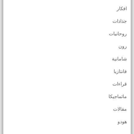
افكار
جذاذات
روحانيات
رون
شامانية
فانتازيا
قراءات
ماثماجيكا
مقالات
هودو