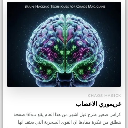
CHAOS MAGICK
غريموري الاعصاب
كراس صغير طرح قبل اشهر من هذا العام يقع ب65 صفحة
ينطلق من فكرة مفادها ان القوى السحرية التي يعتقد انها