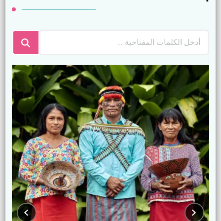
هل
تبحث
عن
شيء
ما؟