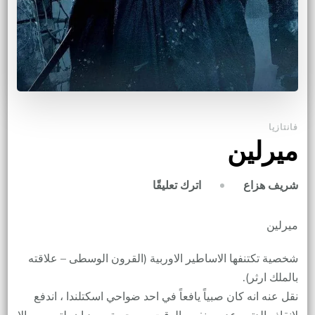
فانتازيا
ميرلين
على
اترك تعليقًا
شريف هزاع
ميرلين
ميرلين
شخصية تكتنفها الاساطير الاوربية (القرون الوسطى – علاقته
بالملك ارثر).
نقل عنه انه كان صبياً يافعاً في احد ضواحي اسكتلندا ، اندفع