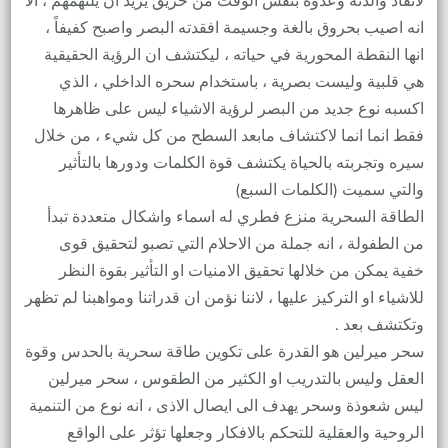
لانقاذ والدته وعدوه بنفس الوقت من حريق يريد ان يلتهمهم ، الا
انه اصيب بحروق بالغة وجسيمة افقدته البصر واصبح كفيفاً ،
انها النقطة المحورية في حياته ، ليكتشف ان الرؤية الحقيقية
هي قلبية وليست بصرية ، باستخدام سحره الداخلي ، الذي
اكسبه نوع جديد من البصر لرؤية الاشياء ليس على ظاهرها
فقط انما انما لاكتشاف مابعد السطح من كل شيء ، من خلال
سيره وتجربته بالحياة يكتشف قوة الكلمات ودورها بالتأثير
والتي سميت (الكلمات السبع)
الطاقة السحرية منزع فطري له اسماء واشكال متعددة تبدأ
من الطفولة ، انه جملة من الاحلام التي تصبو لتحقيق قوى
خفية يمكن من خلالها تحقيق الامنيات او التأثير بقوة النظر
للاشياء او التركيز عليها ، لاننا نؤمن ان قدراتنا ومواهبنا لم تظهر
وتكتشف بعد .
سحر ميرلين هو القدرة على تكوين طاقة سحرية بالحدس وقوة
العقل وليس بالتدريب او الكثير من الطقوس ، سحر ميرلين
ليس شعوذة وسحر يهدف الى ايصال الاذى ، انه نوع من التنمية
الروحية والعقلية للتحكم بالافكار وجعلها تؤثر على الواقع