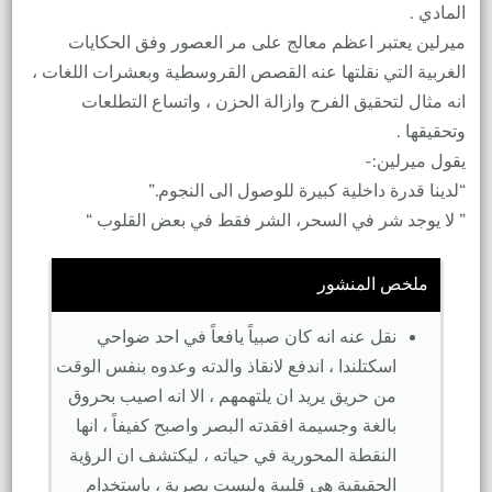
المادي .
ميرلين يعتبر اعظم معالج على مر العصور وفق الحكايات
الغربية التي نقلتها عنه القصص القروسطية وبعشرات اللغات ،
انه مثال لتحقيق الفرح وازالة الحزن ، واتساع التطلعات
وتحقيقها .
يقول ميرلين:-
“لدينا قدرة داخلية كبيرة للوصول الى النجوم.”
” لا يوجد شر في السحر، الشر فقط في بعض القلوب “
ملخص المنشور
نقل عنه انه كان صبياً يافعاً في احد ضواحي
اسكتلندا ، اندفع لانقاذ والدته وعدوه بنفس الوقت
من حريق يريد ان يلتهمهم ، الا انه اصيب بحروق
بالغة وجسيمة افقدته البصر واصبح كفيفاً ، انها
النقطة المحورية في حياته ، ليكتشف ان الرؤية
الحقيقية هي قلبية وليست بصرية ، باستخدام