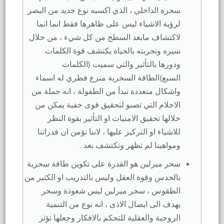
سحره الداخلي ، الذي اكسبه نوع جديد من البصر
لرؤية الاشياء ليس على ظاهرها فقط انما انما
لاكتشاف مابعد السطح من كل شيء ، من خلال
سيره وتجربته بالحياة يكتشف قوة الكلمات
ودورها بالتأثير والتي سميت (الكلمات
السبع)الطاقة السحرية منزع فطري له اسماء
واشكال متعددة تبدأ من الطفولة ، انه جملة من
الاحلام التي تصبو لتحقيق قوى خفية يمكن من
خلالها تحقيق الامنيات او التأثير بقوة النظر
للاشياء او التركيز عليها ، لاننا نؤمن ان قدراتنا
ومواهبنا لم تظهر وتكتشف بعد .
سحر ميرلين هو القدرة على تكوين طاقة سحرية
بالحدس وقوة العقل وليس بالتدريب او الكثير من
الطقوس ، سحر ميرلين ليس شعوذة وسحر
يهدف الى ايصال الاذى ، انه نوع من التنمية
الروحية والعقلية للتحكم بالافكار وجعلها تؤثر