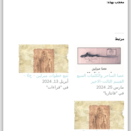
معجب بهذه:
مرتبط
عصا الساحر والكلمات السبع
تتبع خطوات ميرلين – ج6 –
القسم الثالث-الاخير
أبريل 13, 2024
مارس 25, 2024
في "قراءات"
في "فانتازيا"