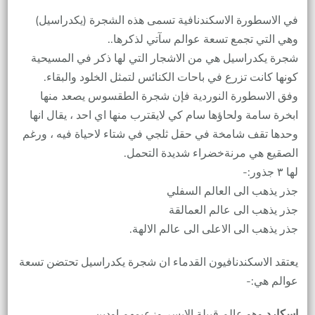
في الاسطورة الاسكندنافية تسمى هذه الشجرة (يكدراسيل)
وهي التي تجمع تسعة عوالم سآتي لذكرها..
شجرة يكدراسيل هي من الاشجار التي لها ذكر في المسيحية
كونها كانت تزرع في باحات الكنائس لتمثل الخلود والبقاء.
وفق الاسطورة النوردية فإن شجرة الطقسوس يصعد منها
ابخرة سامة ولحاؤها سام كي لايقترب منها اي احد ، يقال انها
وحدها تقف شامخة في حقل ثلجي في شتاء لاحياة فيه ، ورغم
الصقيع هي مرنةخضراء شديدة التحمل.
لها ٣ جذور:-
جذر يذهب الى العالم السفلي
جذر يذهب الى عالم العمالقة
جذر يذهب الى الاعلى الى عالم الالهة.
يعتقد الاسكندنافيون القدماء ان شجرة يكدراسيل تحتضن تسعة
عوالم هي:-
اسكارد
وهو عالم قبيلة الايسر وزعيمهم اودين