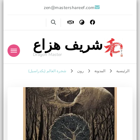
zen@mastershareef.com
شريف هزاع
Dragon Master
الرئيسية
المدونة
رون
شجرة العالم (يكدراسيل)