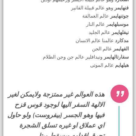
فنهايمر
وهو عالم قبيلة الفانير
جوتنهايمر
عالم العمالقة
موسبلهايم
ر عالم النار
نيفلهايمر
عالم الجليد
مدكارد
عالمنا عالم الانسان
الفهايمر
عالم الجن
سفارتالهايمر
ونيدافلير عالم جن وجن الظلام
هيلهايم
عالم الموتى
هذه العوالم غير ممتزجة ولايمكن لغير
الالهة السفر اليها لوجود قوس قزح
فيها وهو الجسر (بيفروست) ولو حاول
اي عملاق او غيره تسلق الشجرة
تحرق اقدامه ويسقط ميتا.