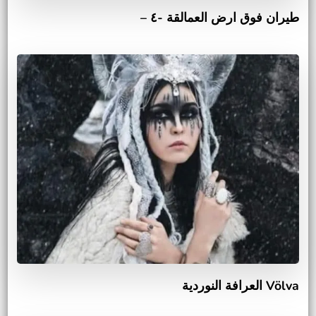
طيران فوق ارض العمالقة -٤ –
Völva العرافة النوردية