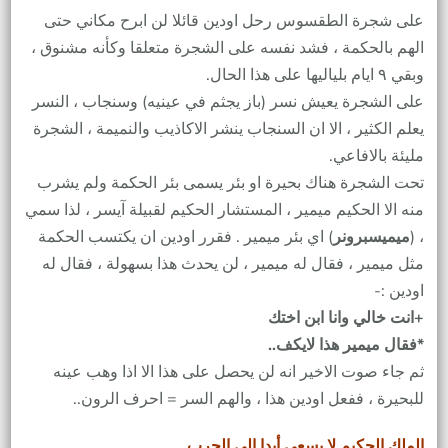
على شجرة الطقسوس رحل اودين قائلا لن ابرح مكاني حتى
الهم بالحكمة ، فشد نفسه على الشجرة متعلقا وكأنه مشنوق ،
وبقي ٩ ايام بلياليها على هذا الحال.
على الشجرة يعيش نسر (باز يجثم في عينيه) وسنجاب ، النسر
يعلم الكثير ، الا ان السنجاب ينشر الاكاذيب والنميمة ، الشجرة
مليئة بالافاعي.
تحت الشجرة هناك بحيرة او بئر يسمى بئر الحكمة ولم يشرب
منه الا الحكيم ميمير ، المستشار الحكيم لقبيلة آيسر ، لذا سمي
، (
ميميسبرونر
) اي بئر ميمير . فقرر اودين ان يكتسب الحكمة
مثل ميمير ، فقال له ميمير ، لن يحدث هذا بسهولة ، فقال له
اودين :-
+انت خالي وانا ابن اختك
*فقال ميمير هذا لايكف..
ثم جاء صوت الاخير انه لن يحصل على هذا الا اذا وهب عينه
للبحيرة ، ففعل اودين هذا ، والهم السر = احرف الرون..
الملك الحكيم لا يسعى أبدا إلى الحرب.