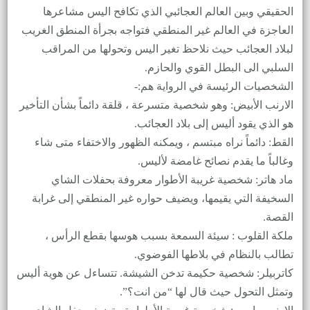
الحقيقي وبين العالم العجائبي الذي تكافح اليس مشاعرها
العاجزة في العالم غير المنطقي فتواجه بجرأة المنطق الغريب
لبلاد العجائب حيث نلاحظ تغير اليس وتحولها من المراقب
السلبي الى البطل القوي والحازم.
الشخصيات الرئيسة في الرواية هم:-
الارنب الأبيض: وهو شخصية متسرعة ، قلقة دائماً بشأن التأخير
هو الذي يقود أليس إلى بلاد العجائب.
القط: دائماً نراه مبتسم ، ويمكنه الظهور والاختفاء متى شاء
وغالباً ما يقدم نصائح غامضة لأليس.
ماد هاتر: شخصية غريبة الأطوار معروفة بحفلات الشاي
السخيفة التي يقيمها، ويضيف حواره غير المنطقي إلى غرابة
القصة.
ملكة القلوب : سيئة السمعة بسبب هوسها بقطع الرأس ،
تطالب بالنظام في بلاطها الفوضوي.
كاتربيلر: شخصية حكيمة تدخن الشيشة. تتساءل عن هوية أليس
وتمثل التحول حيث قال لها “من انت؟”.