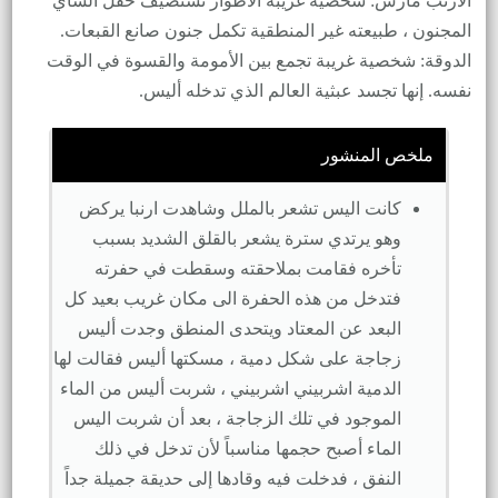
الارنب مارس: شخصية غريبة الأطوار تستضيف حفل الشاي
المجنون ، طبيعته غير المنطقية تكمل جنون صانع القبعات.
الدوقة: شخصية غريبة تجمع بين الأمومة والقسوة في الوقت
نفسه. إنها تجسد عبثية العالم الذي تدخله أليس.
ملخص المنشور
كانت اليس تشعر بالملل وشاهدت ارنبا يركض
وهو يرتدي سترة يشعر بالقلق الشديد بسبب
تأخره فقامت بملاحقته وسقطت في حفرته
فتدخل من هذه الحفرة الى مكان غريب بعيد كل
البعد عن المعتاد ويتحدى المنطق وجدت أليس
زجاجة على شكل دمية ، مسكتها أليس فقالت لها
الدمية اشربيني اشربيني ، شربت أليس من الماء
الموجود في تلك الزجاجة ، بعد أن شربت اليس
الماء أصبح حجمها مناسباً لأن تدخل في ذلك
النفق ، فدخلت فيه وقادها إلى حديقة جميلة جداً