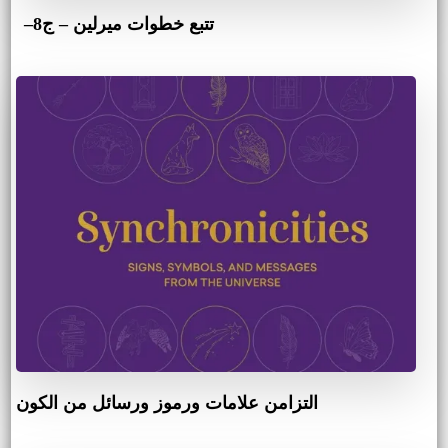
تتبع خطوات ميرلين – ج8–
التزامن علامات ورموز ورسائل من الكون