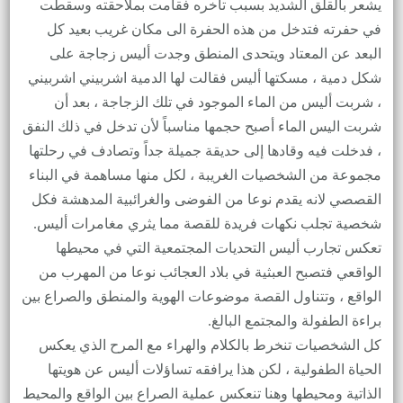
يشعر بالقلق الشديد بسبب تأخره فقامت بملاحقته وسقطت
في حفرته فتدخل من هذه الحفرة الى مكان غريب بعيد كل
البعد عن المعتاد ويتحدى المنطق وجدت أليس زجاجة على
شكل دمية ، مسكتها أليس فقالت لها الدمية اشربيني اشربيني
، شربت أليس من الماء الموجود في تلك الزجاجة ، بعد أن
شربت اليس الماء أصبح حجمها مناسباً لأن تدخل في ذلك النفق
، فدخلت فيه وقادها إلى حديقة جميلة جداً وتصادف في رحلتها
مجموعة من الشخصيات الغريبة ، لكل منها مساهمة في البناء
القصصي لانه يقدم نوعا من الفوضى والغرائبية المدهشة فكل
شخصية تجلب نكهات فريدة للقصة مما يثري مغامرات أليس.
تعكس تجارب أليس التحديات المجتمعية التي في محيطها
الواقعي فتصبح العبثية في بلاد العجائب نوعا من المهرب من
الواقع ، وتتناول القصة موضوعات الهوية والمنطق والصراع بين
براءة الطفولة والمجتمع البالغ.
كل الشخصيات تنخرط بالكلام والهراء مع المرح الذي يعكس
الحياة الطفولية ، لكن هذا يرافقه تساؤلات أليس عن هويتها
الذاتية ومحيطها وهنا تنعكس عملية الصراع بين الواقع والمحيط