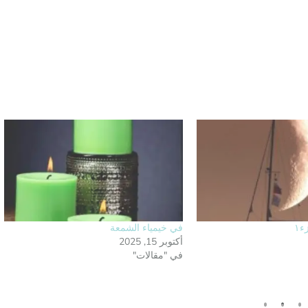
ء١
في خيمياء الشمعة
أكتوبر 15, 2025
في "مقالات"