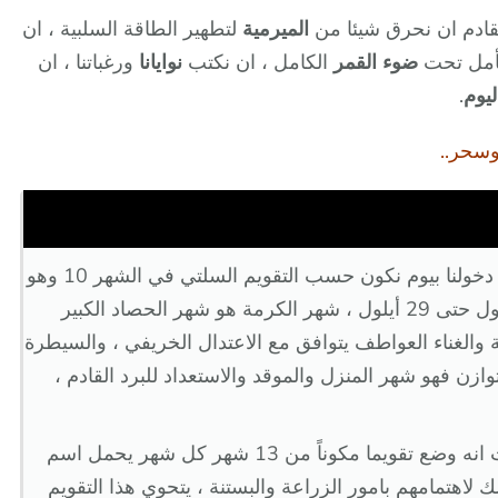
الميرمية
لتطهير الطاقة السلبية ، ان
تأمل تحت
ضوء القمر
الكامل ، ان نكتب
نوايانا
ورغباتنا ، ان
يوم
.
وسحر..
غدا ندخل شهر ايلول -سبتمبر- الجميل وبعد دخولنا بيوم نكون حسب التقويم السلتي في الشهر 10 وهو
شهر شجرة الكرمة والذي يبدا من يوم 2 أيلول حتى 29 أيلول ، شهر الكرمة هو شهر الحصاد الكبير
 والغناء العواطف يتوافق مع الاعتدال الخريفي ، والسيطرة
ن فهو شهر المنزل والموقد والاستعداد للبرد القادم ،
ساخذ هنا التقسيم السلتي ورؤيته للقمر حيث انه وضع تقويما مكوناً من 13 شهر كل شهر يحمل اسم
 لاهتمامهم بامور الزراعة والبستنة ، يتحوي هذا التقويم