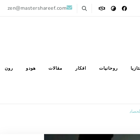
zen@mastershareef.com
تازيا
روحانيات
افكار
مقالات
هودو
رون
لحصاد