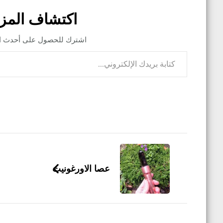
اكتشاف المز
اشترك للحصول على أحدث التد
كتابة بريدك الإلكتروني...
التنقل
بين
عصا الاورغونيت
التدوينات