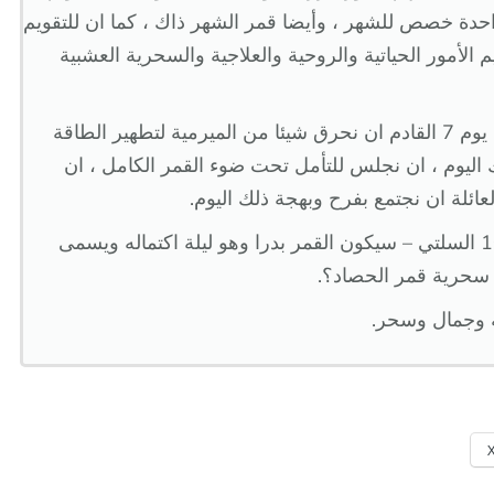
احدة خصص للشهر ، وأيضا قمر الشهر ذاك ، كما ان للتقويم
يم الأمور الحياتية والروحية والعلاجية والسحرية العشبية
يمكننا خلال اكتمال القمر او قمر الحصاد في يوم 7 القادم ان نحرق شيئا من الميرمية لتطهير الطاقة
ك اليوم ، ان نجلس للتأمل تحت ضوء القمر الكامل ، ان
العائلة ان نجتمع بفرح وبهجة ذلك اليوم.
في يوم 7 من الشهر أيلول 2025 –الشهر 10 السلتي – سيكون القمر بدرا وهو ليلة اكتماله ويسمى
 سحرية قمر الحصاد؟.
ة وجمال وسحر.