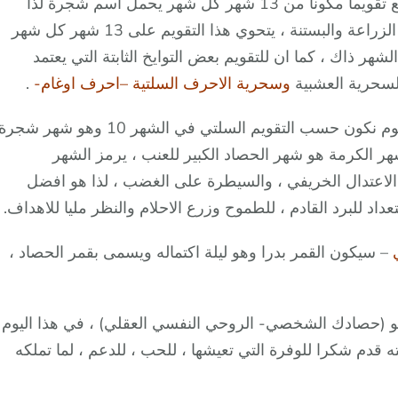
ساخذ هنا التقسيم السلتي ورؤيته للقمر حيث انه وضع تقويما مكوناً من 13 شهر كل شهر يحمل اسم شجرة لذا
يسمونه تقويم الأشجار ، ويرجع ذلك لاهتمامهم بامور الزراعة والبستنة ، يتحوي هذا التقويم على 13 شهر كل شهر
ذاك ، كما ان للتقويم بعض التوايخ الثابتة التي يعتمد
والسحرية العشبية
وسحرية الاحرف السلتية –احرف اوغام-
.
ندخل شهر ايلول -سبتمبر- الجميل وبعد دخولنا بيوم نكون حسب التقويم السلتي في الشهر 10 وهو شهر شجر
ر الكرمة هو شهر الحصاد الكبير للعنب ، يرمز الشهر
 الاعتدال الخريفي ، والسيطرة على الغضب ، لذا هو افضل
اد للبرد القادم ، للطموح وزرع الاحلام والنظر مليا للاهداف.
– سيكون القمر بدرا وهو ليلة اكتماله ويسمى بقمر الحصاد ،
هو (حصادك الشخصي- الروحي النفسي العقلي) ، في هذا اليوم
ه قدم شكرا للوفرة التي تعيشها ، للحب ، للدعم ، لما تملكه