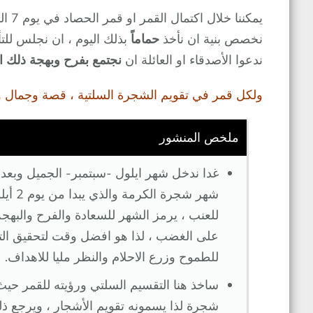
يمكننا خلال اكتمال القمر او قمر الحصاد في يوم 7 القادم ان نحرق شيئا من
نخصص بنية ان نأخذ
حماماً
بذلك اليوم ، ان نجلس لل
ندعوا الأصدقاء او العائلة ان
نجتمع بفرح وبهجة ذلك ال
ولكل قمر في تقويم الشجرة السلتية ، قصة وجمال 
ملخص المنشور
للعنب ، يرمز الشهر للسعادة والفرح والبهجة
على الغضب ، لذا هو افضل وقت لتحقيق التواز
للطموح وزرع الاحلام والنظر مليا للاهداف.
شجرة لذا يسمونه تقويم الأشجار ، ويرجع ذلك