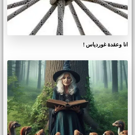
انا وعقدة غوردياس !