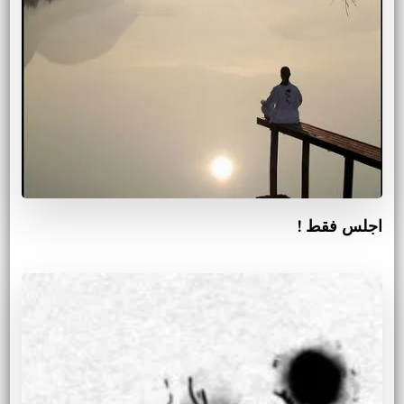
اجلس فقط !