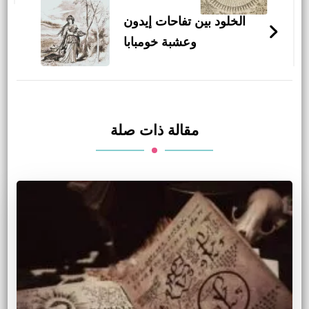
التدوينات
الخلود بين تفاحات إيدون
وعشبة خومبابا
مقالة ذات صلة