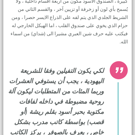
كبيرة ، الصندوق الاسود مكون من اربعة اقسام داخلية ، ولا
يُسمح بأي لون أو زخرفة أو تزيين آخر ، والقسم الثاني من
الشريط الجلدي الذي يتم لفه على الذراع الايسر حصرا ، ومن
حزام الذي يخوي على صندوق القلب ، اما الهيكل الخارجي له
فيكتب عليه حرف شين العبري مشيرا الى (شداي) من اسماء
الله.
لكي يكون التفيلين وفقا للشريعة
اليهودية ، يجب أن يستوفي العشرات
وربما المئات من المتطلبات ليكون آلة
روحية مضبوطة في داخله لفافات
مكتوبة بحبر أسود بقلم ريشة (أو
قصب) بواسطة كاتب مدرب بشكل
خاص ، يعرف بالصوفر ، يركز الكاتب