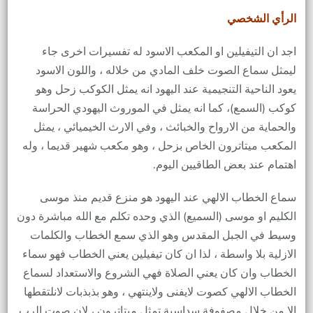
الرأي الشخصي
اجد ان التيفيلين او المكعب الاسود له تفسيرات اخرى جاء
ليمثل سماع الصوت خلف المادي من خلاله ، واللون الاسود
يعود الناحية التنجيمية عند اليهود انه يمثل الكوكب زحل وهو
كوكب (السمع)، كما انه يمثل في الموروث اليهودي الحراسة
والحماية من الارواح والخبائث ، وفي الارث الخيميائي ، يمثل
المكعب ميتاترون الخاص بزحل ، وهو مكعب شهير قديما ، وله
اهتمام عند بعض الطاقيين اليوم.
سماع الخطاب الالهي عند اليهود هو منزع قديم منذ موسى
الكليم او موسى (السميع) الذي وحده تكلم مع الله مباشرة دون
وسيط في الجبل المقدس وهو الذي سمع الخطاب والكلمات
الازلية بلا واسطة ، لذا ان كان تيفيلين يعني الخطاب فهو سماء
الخطاب وان كان يعني الصلاة فهي الشروع والاستعداد لسماع
الخطاب الالهي كصوت لايفنى ولاينتهي ، وهو بذبذبات لانلتقطها
الا من خلال مصفوفة سداسية تمثل ميتاترون ، لان صوت الرب