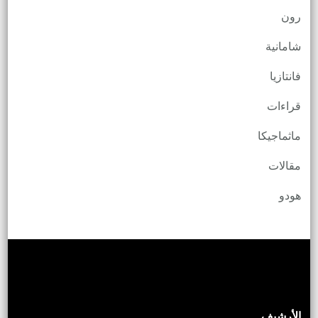
رون
شامانية
فانتازيا
قراءات
ماثماجيكا
مقالات
هودو
الأرشيف