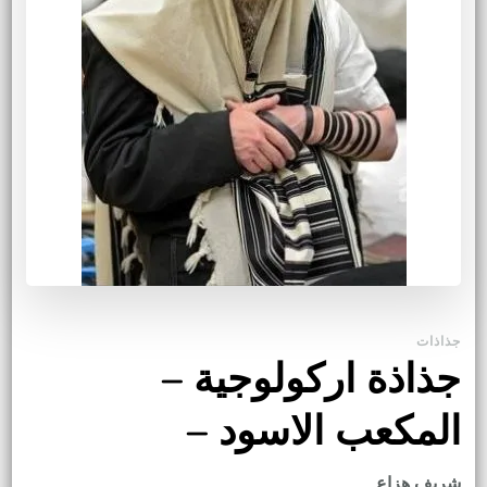
جذاذات
جذاذة اركولوجية –
المكعب الاسود –
شريف هزاع