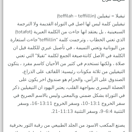
تيفيلا = تيفيلين (teffilah – teffiillin)
تيفيلين كلمة ليس لها اصل في التوراة القديمة ولا الترجمة
السبعينية ، بل يعتقد انها جاءت من الكلمة العبرية (totafot)
الذي تعني الخطاب ، وترجمت كلمة “teffiillin”جاءت استعارة
من اليونانية وتعني التميمة ، في تأصيل عبري للكلمة قيل ان
الكلمة في الأصل كانتةصيغة الجمع لكلمة “تفيلا” التي تعني
صلاة ، ولكنها تستخدم في كثير من الأحيان كاسم مفرد ، يتكون
التيفيلين من ثلاثة مكونات رئيسية: اللفائف على الذراع،
الصندوق على الرأس، والحزام هو صندوق اخر يكون على
العضلة اليسرى بمواجهة القلب، يعتبر اليهود ان التيفيلين ذكر
في التوراة بشكل ضمني وبالمعنى وليس بالاسم الصريح في
سفر الخروج 13:1-10، وسفر الخروج 13:11-16، وسفر
التثنية 6:4-9، وسفر التثنية 11:13-21.
يصنع المكعب الاسود من الجلد الطبيعي من رقبة الثور بحرفية