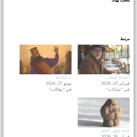
معجب بهذه:
مرتبط
اسباط المعنى..
يد الحائط
فبراير 10, 2026
يونيو 27, 2024
في "جذاذات"
في "مقالات"
قصة طيور الطين
فبراير 26, 2026