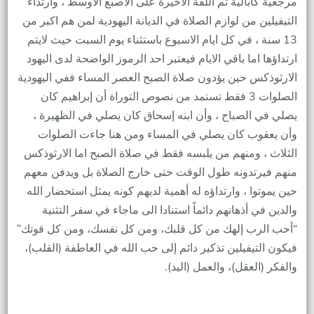
مرجعية كابالية ثم اللفة الاخيرة على الاصبع الاوسط ، وارتداء
التيفيلين من لوازم الصلاة في الديانة اليهودية لمن هم اكبر من
13 سنة ، في كل ايام الاسبوع باستثناء يوم السبت حيث لايتم
ارتداؤها اما باقي الايام فيعتبر احد الرموز الواضحة لدى اليهود
الارثوذكس حين يؤدون صلاة الصبح العصر المساء ففي اليهودية
الصلوات 3 فقط تستمد من نصوص التوراة أن إبراهيم كان
يصلي في الصباح ، وأن ابنه إسحاق كان يصلي في الظهيرة ،
وأن يعقوب كان يصلي في المساء ومن هنا جاءت الصلوات
الثلاث ، ومنهم من يلبسه فقط في صلاة الصبح اما الارثوذكس
منهم فيرتدونه طول الوقت حتى خارج الصلاة بل ويدفن معهم
حين يموتوا ، وارتداؤه له أهمية لديهم كونه يمثل استحضار الله
والدين في أذهانهم دائماً استنادا الى ماجاء في سفر التثنية
“أحب الرب إلهك من كل قلبك، ومن كل نفسك، ومن كل قوتك”
فيكون التيفيلين تذكير دائم إلى حب الله في العاطفة (القلب)،
والفكر (العقل)، والعمل (اليد).