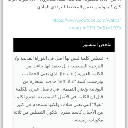
كان كليا وليس ضمن المخطط الترددي المادي .
https://www.youtube.com/watch?
v=uezimCF8JDg&t=197s
ملخص المنشور
تيفيلين كلمة ليس لها اصل في التوراة القديمة ولا
الترجمة السبعينية ، بل يعتقد انها جاءت من
الكلمة العبرية (totafot) الذي تعني الخطاب ،
وترجمت كلمة “teffiillin”جاءت استعارة من
اليونانية وتعني التميمة ، في تأصيل عبري للكلمة
قيل ان الكلمة في الأصل كانتةصيغة الجمع لكلمة
“تفيلا” التي تعني صلاة ، ولكنها تستخدم في كثير
من الأحيان كاسم مفرد ، يتكون التيفيلين من ثلاثة
مكونات رئيسية.