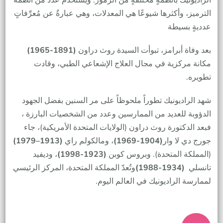
الراديونيك بأنظمةٍ مختلفةٍ من الرموز. ويُستخدم عددٌ من أنظمة
الترميز، وأكثرها شيوعًا هي المعدلات، وهي عبارةٌ عن مُعرِّفاتٍ
عدديةٍ بسيطة
بعد وفاة أبرامز، تبوأت السيدة روث دراون
(1891-1965)
مكانة مركزية في مجال العلاج الإشعاعي الطبي، وقادت
تطويره.
شهد الراديونيك تطوراً ملحوظاً على مر السنين بفضل الجهود
الدؤوبة للعديد من الممارسين وعدد من الشخصيات البارزة ،
فبعد الدكتورة روث دراون (الولايات المتحدة الأمريكية)، جاء
جورج دي لا وار
(1904-1969)
، ومالكولم راي
(1913–1979)
(المملكة المتحدة). وبروس كوبن
(1923-1998)
، وديفيد
تانسلي
(1934-1988)
وتُعدّ المملكة المتحدة، المركز الرئيسي
لممارسة الراديونيك في العالم اليوم.