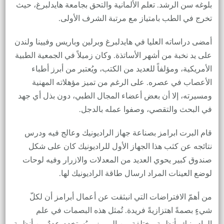
بلوغه سن الرشد. تعلم الألمانية والتحق بجامعة هايدلبرغ، حيث
تخرج في الطب بامتياز مع مرتبة الشرف الأولى.
أمضى دراساته العليا في هايدلبرغ وبرلين وباريس وفيينا ولندن
على يد نخبة من أشهر الأساتذة. وكان زميلاً في الجمعية الطبية
الأمريكية، ومؤلفاً للعديد من الكتب، ويُعتبر من أبرز أطباء
الأعصاب في عصره. على الرغم من تميز مؤهلاته المهنية
ومسيرته، إلا أن بعض أعضاء المجال الطبي، دون بذل أي جهد
في البحث والتقصي، وصفوا عمله بالدجل.
قام البرت ابرامز بصناعة جهاز الراديونيك وعالج فيه ودرس
نتائجه عن كثب هذا الجهاز الأول للراديونيك كان على شكل
صندوق كبير يحوي العديد من المعدلات والازرار وفيه لوحات
لوضع العينات المراد ارسال طاقة الراديونيك لها.
من أهمّ الافتراضات التي انبثقت عن أعمال أبرامز أن لكلّ
شيءٍ بصمةً اهتزازيةً فريدة. تُمثل هذه البصمات في علم