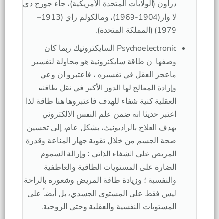
دراون (الولايات المتحدة الأمريكية)، جاء جورج دي
لا وار(1904-1969)، ومالكولم راي (1913–
1979) (المملكة المتحدة).
Psychoelectronic السايكترونيك ربما كان
وصفها ان طاقة سايكترونية هو محاولة لتفسير
ماعجز العقل في تفسيره ، فاعتبرو ان وعي
وإرادة المعالج لها الدور الأكبر في نقل طاقته
العقلية كنية شفاء للهدف فاعتبروها هنا طاقة لذا
اعتبر حديثا انه ضمن علم النفس الالكتروني
يهدف العلاج بالراديونيك، بشكل عام، إلى تحسين
صحة الجسم من خلال تقوية جهاز المناعة وقدرة
المريض على الشفاء الذاتي ؛ وإزالة السموم
الضارة على المستويات الطاقية والعاطفية
والنفسية ؛ وزيادة طاقة المريض وشعوره بالراحة
ليس فقط على المستوى الجسدي، بل أيضاً على
المستويات النفسية والعقلية وحتى الروحية.