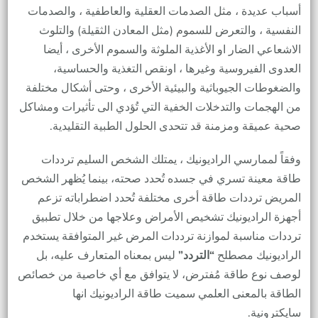
أسباب عديدة ، مثل الصدمات العقلية والعاطفية ، والصدمات
النفسية ، والتعرض للسموم (مثل المعادن الثقيلة) والتلوث
الاشعاعي الضار او الأغذية الملوثة والسموم الأخرى ، أيضا
العدوى الفيروسية وغيرها ، اونقص التغذية والحساسية،
والضغوطات الجيوباثية والبيئية الأخرى ، وحتى أشكال مختلفة
من الهجمات والتدخلات الخفية التي تُؤدي الى تأثيرات ومشاكل
صحية عميقة ومزمنة قد تتحدى الحلول الطبية التقليدية.
وفقاً لممارسي الراديونيك ، يمتلك الشخص السليم ترددات
طاقة معينة تسري في جسده تُحدد صحته، بينما يُظهر الشخص
المريض ترددات طاقة أخرى مختلفة تُحدد اضطراباته تزعم
أجهزة الراديونيك تشخيص الأمراض وعلاجها من خلال تطبيق
ترددات مناسبة لموازنة ترددات المرض غير المتوافقة يستخدم
الراديونيك مصطلح
“التردد”
ليس بمعناه المتعارف عليه، بل
لوصف نوع طاقة مُفترض، لا يتوافق مع أي خاصية من خصائص
الطاقة بالمعنى العلمي سميت طاقة الراديونيك انها
سايكترونية.