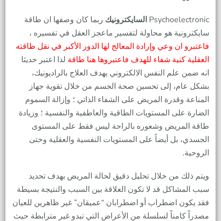
Psychoelectronic
السايكترونيك
ربما كان وصفها ان طاقة
سايكترونية هو محاولة لتفسير ماعجز العقل في تفسيره ،
فاعتبرو ان وعي وإرادة المعالج لها الدور الأكبر في نقل طاقته
العقلية كنية شفاء للهدف فاعتبروها هنا طاقة
لذا اعتبر حديثا
انه ضمن علم النفس الالكتروني يهدف العلاج بالراديونيك،
بشكل عام، إلى تحسين صحة الجسم من خلال تقوية جهاز
المناعة وقدرة المريض على الشفاء الذاتي ؛ وإزالة السموم
الضارة على المستويات الطاقية والعاطفية والنفسية ؛ وزيادة
طاقة المريض وشعوره بالراحة ليس فقط على المستوى
الجسدي، بل أيضاً على المستويات النفسية والعقلية وحتى
الروحية.
ويتم ذلك من خلال تحليل دقيق لحالة المريض بهدف تحديد
سبب المشاكل قد لا تكون العلاقة بين السبب والنتيجة بسيطة
فقد يكون اضطراب أو اضطرابان “عميقان” غير ظاهرين للعيان
مصدراً كامناً لسلسلة من الأعراض التي تبدو غير مترابطة حيث