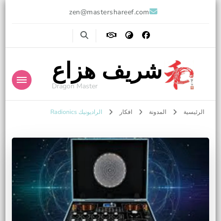
zen@mastershareef.com
شريف هزاع
Dragon Master
الرئيسية
المدونة
افكار
الراديونيك Radionics