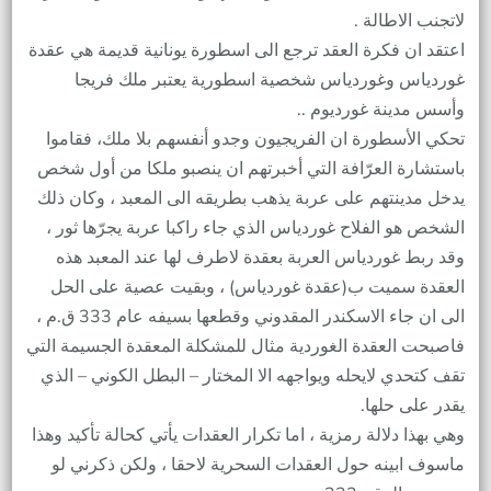
لاتجنب الاطالة .
اعتقد ان فكرة العقد ترجع الى اسطورة يونانية قديمة هي عقدة
غوردياس وغوردياس شخصية اسطورية يعتبر ملك فريجا
وأسس مدينة غورديوم ..
تحكي الأسطورة ان الفريجيون وجدو أنفسهم بلا ملك، فقاموا
باستشارة العرّافة التي أخبرتهم ان ينصبو ملكا من أول شخص
يدخل مدينتهم على عربة يذهب بطريقه الى المعبد ، وكان ذلك
الشخص هو الفلاح غوردياس الذي جاء راكبا عربة يجرّها ثور ،
وقد ربط غوردياس العربة بعقدة لاطرف لها عند المعبد هذه
العقدة سميت ب(عقدة غوردياس) ، وبقيت عصية على الحل
الى ان جاء الاسكندر المقدوني وقطعها بسيفه عام 333 ق.م ،
فاصبحت العقدة الغوردية مثال للمشكلة المعقدة الجسيمة التي
تقف كتحدي لايحله ويواجهه الا المختار – البطل الكوني – الذي
يقدر على حلها.
وهي بهذا دلالة رمزية ، اما تكرار العقدات يأتي كحالة تأكيد وهذا
ماسوف ابينه حول العقدات السحرية لاحقا ، ولكن ذكرني لو