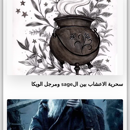
سحرية الاعشاب بين الsage ومرجل الويكا