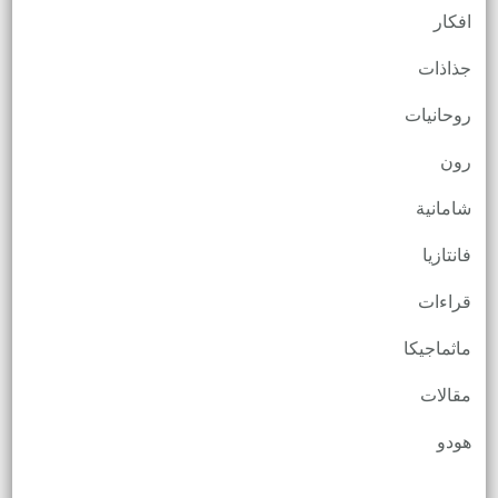
افكار
جذاذات
روحانيات
رون
شامانية
فانتازيا
قراءات
ماثماجيكا
مقالات
هودو