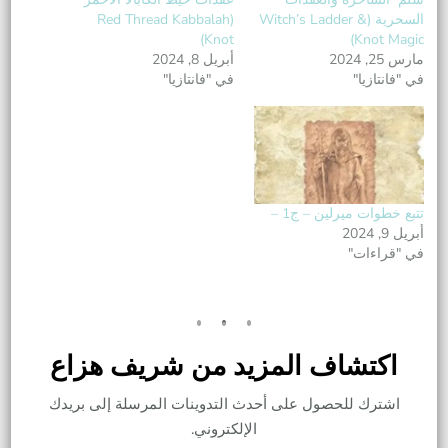
السحرية (Witch’s Ladder &
(Red Thread Kabbalah
Knot)
Knot Magic)
مارس 25, 2024
أبريل 8, 2024
في "فانتازيا"
في "فانتازيا"
تتبع خطوات ميرلين – ج1 –
أبريل 9, 2024
في "قراءات"
اكتشاف المزيد من شريف هزاع
اشترك للحصول على أحدث التدوينات المرسلة إلى بريدك
الإلكتروني.