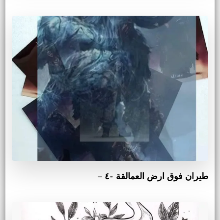
طيران فوق ارض العمالقة -٤ –