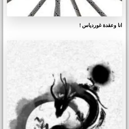
انا وعقدة غوردياس !