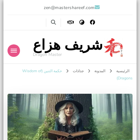
zen@mastershareef.com
شريف هزاع
Dragon Master
الرئيسية
المدونة
جذاذات
حكمة التنين (Wisdom of
Dragons)