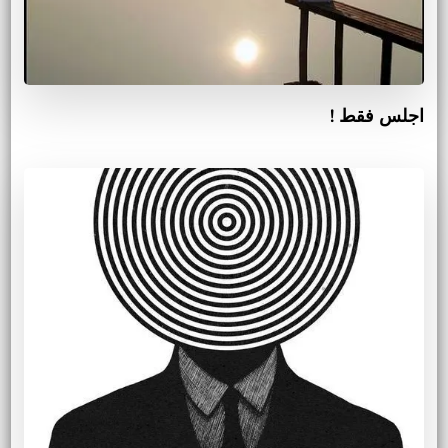
اجلس فقط !