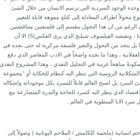
رة وحدة الوجود السردية التي ترسم الانسان من خلال الشئ
 محولاً اطراف المعادلة إلى كتلةٍ مموهة قابلة للتغيير
لدائم او ما تسمى بفنطازيات التحول(4) على الرغم من ان هذا التحول ينقسم إلى فلسفتين متناقضتين
الاولى تتمثل بالفيلسوف فخته الذي يرجع كل شئ للانا ، ونقيضه الفيلسوف شيلنج الذي يرى العكس(5) الا أن
 بل يتخذ من التحول والتغير فلسفة مركزية له حتى نجده في
لعقلانية ، وهذا ما نجده واضحاً في الادب المعاصر الذي دفع
 مكونةً مناهجاً غريبة في التحليل النقدي ، وهذا المشروع النقدي
لشكلانية الروسية التي تنظر اليه كنظام للحكاية أو “مجموعة
وع الحكائي ديدن السرد بل اصبح العالم قابلاً للتسرد بكل موجوداته واشكاله
قتصاد الذي ينظر اليه كسرد للحاجة والندرة المتصارعة مع
د الانا المنطوية في العالم .
 انسانية (ملحمة كلكامش / الملاحم اليونانية ) وصولاً إلى