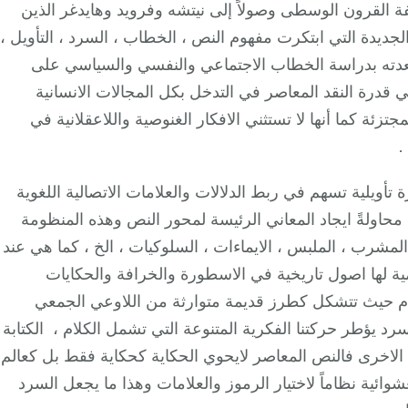
ة القرون الوسطى وصولاً إلى نيتشه وفرويد وهايدغر الذين
لجديدة التي ابتكرت مفهوم النص ، الخطاب ، السرد ، التأويل ،
تعدته بدراسة الخطاب الاجتماعي والنفسي والسياسي على
تي قدرة النقد المعاصر في التدخل بكل المجالات الانسانية
ئة كما أنها لا تستثني الافكار الغنوصية واللاعقلانية في
.
أويلية تسهم في ربط الدلالات والعلامات الاتصالية اللغوية
محاولةً ايجاد المعاني الرئيسة لمحور النص وهذه المنظومة
 المشرب ، الملبس ، الايماءات ، السلوكيات ، الخ ، كما هي عند
ية لها اصول تاريخية في الاسطورة والخرافة والحكايات
م حيث تتشكل كطرز قديمة متوارثة من اللاوعي الجمعي
د يؤطر حركتنا الفكرية المتنوعة التي تشمل الكلام ، الكتابة
ل الاخرى فالنص المعاصر لايحوي الحكاية كحكاية فقط بل كعالم
عشوائية نظاماً لاختيار الرموز والعلامات وهذا ما يجعل السرد