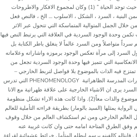
الاحلام ، الافلام ، المسرحيات … وهو ببساطة موجود حيث توجد الحياة ” (1) وكان لمجموع الافكار والاطروحات
في انضاج مفهوم النص TEXT الذي يتضمن البنية ، السرد ، الشكل ، الاسلوب … الخ ، فالنص فعل
 خلال الجمل المتوالية المتماسكة التي تتحول عبر الاثر
 إلى وجود يتمثل بالخطاب DISCOURS حيث تكمن وحدة الوجود السردية في العلاقة التي يرتبط النص فيها
رداً متواصلاً ومن السرد عالماً لا ينغلق باطر الكتابة بل
ل السرد إلى مرآة تعكس الوجود برموزه واشاراته وعلاماته
 الانعكاسية التي تتميز فيها وحدة الوجود السردية تجعل من
اً تمتزج فيه الذات بالموضوع بلا فواصل لتربط الخارجي –
الوجودي ، بالداخلي – الذاتي ، بشكل يقترب من مقررات المدرسة الظاهراتية PHENOMENOLOGY التي تدرس
سرد يرى ان الاشياء الخارجية على علاقة ظهراتية مع الانا
من خلال تمثلها في الوعي هذه العلاقة ترسم آفاق الموضوع والذات معاً(2). واذا كانت هذه الاراء تشكل منظومة
لرواية يمثلها (السيد بالومار) بطريقة قراءته التأملية للعالم
ال العالم الخارجي ومن ثم استكشاف العالم من خلال وقوف
لم وفق الطرق المتاحة امامه حتى وان كانت غريبة عنه
استخدامه الطاوية بوصفها فلسفة تأويلية للوجود (3) . فايتالو كالفينو يرسم لبطله المتأمل خرائط عشوائية لقراءة