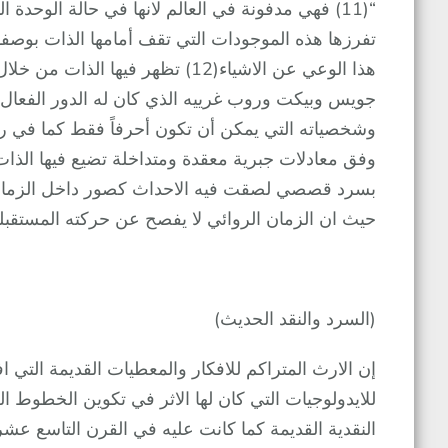
“(11) فهي مدفونة في العالم لانها في حالة الوحدة 
تفرزها هذه الموجودات التي تقف أمامها الذات بوصف
هذا الوعي عن الاشياء(12) تظهر في
جويس وبيكت وروب غرييه الذي كان له الدور الفعال ف
وشخصياته التي يمكن أن تكون أحرفاً فقط كما في رواي
وفق معادلات جبرية معقدة ومتداخلة تضيع فيها الذات
بسرد قصصي لصقت فيه الاحداث كصور داخل الزمان 
حيث ان الزمان الروائي لا يفصح عن حركته المستقبلي
(السرد والنقد الحديث)
إن الارث المتراكم للافكار والمعطيات القديمة التي ا
للايدولوجيات التي كان لها الاثر في تكوين الخطوط ا
النقدية القديمة كما كانت عليه في القرن التاسع ع