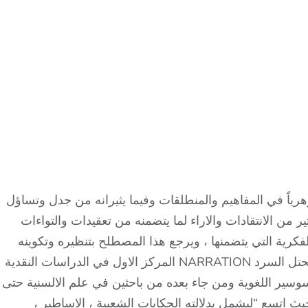
ياً في المفاهيم والمنطلقات وفيما يثيرانه من جدل وتساؤل
ح اثار حوله الكثير من الانتقادات والاراء لما يتضمنه من تعقيدات والتواءات
لفكرية التي يتضمنها ، ويرجع هذا المصطلح بتنظيره وتكوينه
النهائي لمحي الدين بن عربي (560هـ-638هـ) بينما يحتل السرد NARRATION المركز الاول في الدراسات النقدية
سوسير اللغوية ومن جاء بعده من باحثين في علم الالسنية حتى
اتسع “ليشمل بدلالته الحكايات الشعبية ، الاساطير ،