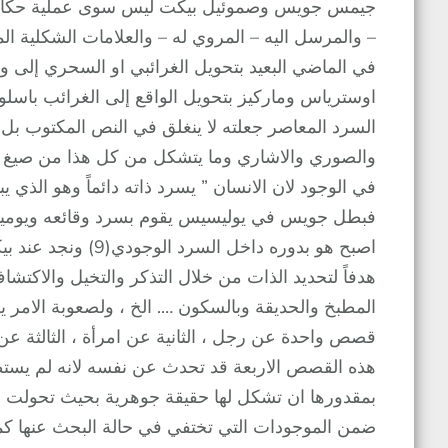
جيمس جويس وصموئيل بيكت ليس سوى عملية حكائية 
في الماضي البعيد بتحويل الغرائبي او السحري إلى
اوسترياس وماركيز بتحويل الواقع إلى الغرائب باسل
السرد المعاصر جعلته لا ينغلق في النص المكتوب بل ا
والصوري والاشاري وما يتشكل من كل هذا من صيغ است
فبطل جويس في يوليسيس يقوم بسرد وقائعه ويومياته 
اصبح هو بدوره داخل
هدفاً لتحديد الذات من خلال التذكر والتخيل والاكتش
المطبخ والحديقة وبالسكون …. الخ ، ولصعوبة الامر يع
هذه القصص الاربعة قد تحدث عن نفسه لانه لم يستطي
بمقدورها ان تشكل لها حقيقة جوهرية بحيث تحولت الانا
ضمن الموجودات التي تختفي في حالة البحث عنها كما