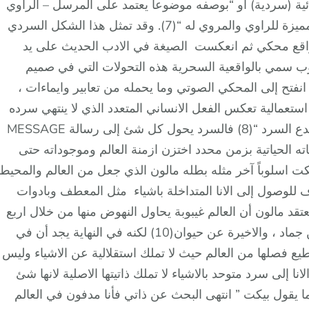
(سردية) أو “بوصفه موضوعاً يعتمد على المرسل – الراوي
– والمرسل اليه – المروي له – والعلامات الشكلية المميزة للراوي والمروي له “(7). وقد تمثل هذا الشكل السردي
 واقع محكي ثم انعكست الصيغة في الادب الحديث على يد
وب سمي بالواقعية السحرية هذه التحولات التي في صميم
نفتح إلى المحكي الصوتي وما يحمله من تعابير وايماءات ،
عمالية تعكس الفعل الانساني المتعدد الذي لا ينتهي سرده
في الوجود لان الانسان ” يسرد ذاته دائماً وهو الذي يبدع السرد “(8) فالسرد يحول كل شئ إلى رسالة MESSAGE
الحياتية بزمن محدد اختزن ازمنة العالم وموجوداته حتى
 السرد الوجودي(9) ونجد عند بيكت اسلوباً آخر مثله بطله مالون الذي جعل من العالم والمحيط
اف للوصول إلى الانا المتداخلة باشياء مثل المعطف وبادوات
تقد مالون أن العالم غيبوبة يحاول النهوض منها من خلال اربع
قصص واحدة عن رجل ، الثانية عن امرأة ، الثالثة عن جماد ، والاخيرة عن حيوان(10) لكنه في النهاية يجد أن في
ع فصلها من العالم حيث لا تملك استقلالية عن الاشياء وليس
 إلى سرد متوحد بالاشياء لا تملك ذاتيتها الاصلية لانها شئ
 يقول بيكت ” انتهى البحث عن ذاتي فأنا مدفون في العالم