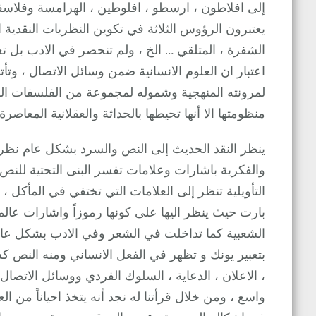
إلى افلاطون ، ارسطو ، افلوطين ، الهرامسة وفلاسف
يعتبرون الرؤوس الثلاثة في تكوين النظريات النقدية ا
الشفرة ، المتلقي … الخ ، ولم تنحصر في الادب بل 
اعتبار ان العلوم الانسانية ضمن وسائل الاتصال ، وتأ
لمرونته المنهجية وشموله لمجموعة من الفلسفات المجتز
منظومتها الا أنها تحيطها بالحداثة والعقلانية المعاصرة 
ينظر النقد الحديث إلى النص والسرد بشكل عام نظرة ت
والفكرية باشارات وعلامات تفسر البنى التحتية للنص 
التأويلية تنظر إلى العلامات التي تختفي في المأكل ،
بارت حيث ينظر اليها على كونها رموزاً واشارات عالم
الشعبية كما تداخلت في الشعر وفي الادب بشكل عا
بتعبير يونك و تظهر في الفعل الانساني ومنه النص كسر
، الاعلان ، الدعاية ، السلوك الفردي ووسائل الاتصا
واسع ، ومن خلال قرأتنا له نجد أنه يتخذ احياناً من ال