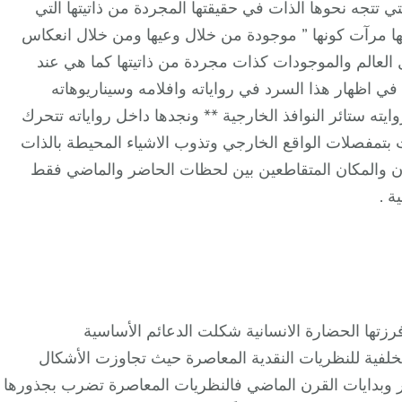
التي تتجه نحوها الذات في حقيقتها المجردة من ذاتيتها التي
ها مرآت كونها ” موجودة من خلال وعيها ومن خلال انعكاس
ها الذات من خلال العالم والموجودات كذات مجردة من ذاتيتها كما هي عند
ي اظهار هذا السرد في رواياته وافلامه وسيناريوهاته
ته ستائر النوافذ الخارجية ** ونجدها داخل رواياته تتحرك
 بتمفصلات الواقع الخارجي وتذوب الاشياء المحيطة بالذات
والمكان المتقاطعين بين لحظات الحاضر والماضي فقط
ة .
فرزتها الحضارة الانسانية شكلت الدعائم الأساسية
لخلفية للنظريات النقدية المعاصرة حيث تجاوزت الأشكال
شر وبدايات القرن الماضي فالنظريات المعاصرة تضرب بجذورها