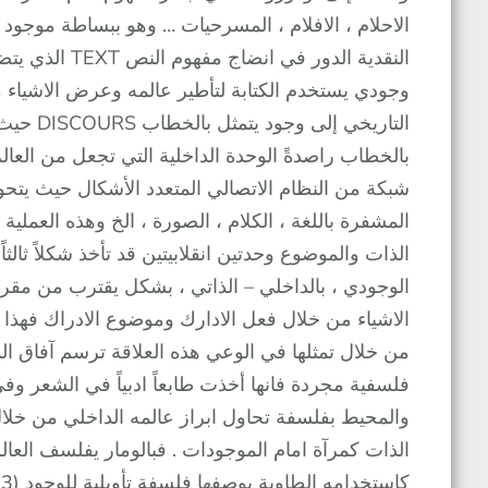
النقدية الدور 
وجودي يستخدم الكتابة لتأطير عالمه وعرض الاشياء من
التاريخي
بالخطاب راصدةً الوحدة الداخلية التي تجعل من العالم س
شبكة من النظام الاتصالي المتعدد الأشكال حيث يتحو
المشفرة باللغة ، الكلام ، الصورة ، الخ وهذه العملية
الذات والموضوع وحدتين انقلابيتين قد تأخذ شكلاً ثالث
الاشياء من خلال فعل الادارك وموضوع الادراك فهذا ال
فلسفية مجردة فانها أخذت طابعاً ادبياً في الشعر وفي ا
والمحيط بفلسفة تحاول ابراز عالمه الداخلي من خل
الذات كمرآة امام الموجودات . فبالومار يفلسف العا
ك