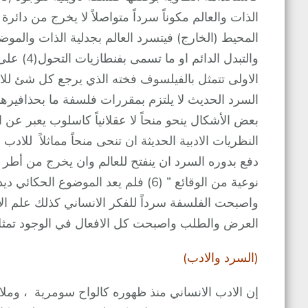
الذات والعالم مكوناً سرداً متواصلاً لا يخرج من دائ
المحيط (الخارج) فيتسرد العالم بجدلية الذات والموضوع
والتبدل ا
السرد الحديث لا يلتزم بمقررات فلسفة ما بحذافيرها
بعض الأشكال ينحو منحاً لا عقلانياً كاسلوب يعبر عن ا
النظريات الادبية الحديثة ان تنحى منحاً مماثلاً للادب
دفع بدوره السرد ان ينفتح للعالم وان يخرج من أطر ا
نوعية من الوقائع ” (6) فلم يعد الموض
واصبحت الفلسفة سرداً للفكر الانساني كذلك علم الا
العرض والطلب واصبحت كل الافعال في الوجود تمثل سر
(السرد والادب)
إن الادب الانساني منذ ظهوره كالواح سومرية ، وملاحم