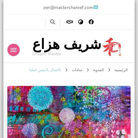
zen@mastershareef.com
شريف هزاع
Dragon Master
الرئيسية
المدونة
جذاذات
الاتصال بالنفس العليا