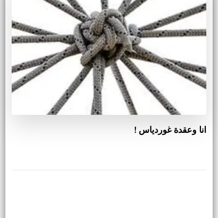
انا وعقدة غوردياس !