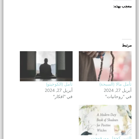
معجب بهذه:
مرتبط
تأمل مالا (السبحة)
تأمل (الكوجيتو)
أبريل 27, 2024
أبريل 27, 2024
في "روحانيات"
في "افكار"
التنين كحقل مورفوجيني