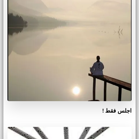
اجلس فقط !