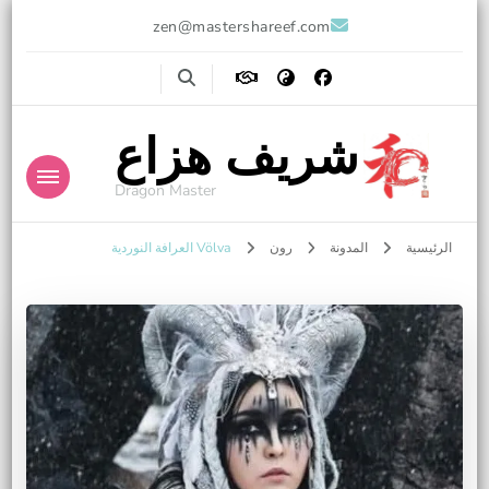
zen@mastershareef.com
شريف هزاع
Dragon Master
الرئيسية
المدونة
رون
Völva العرافة النوردية