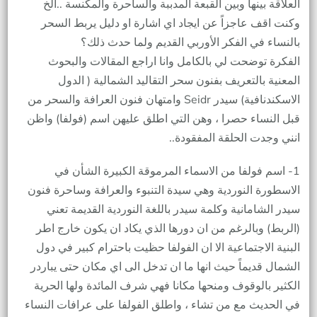
العلاقة بينها وبين القبعة المدببة والساحرة والمكنسة ..الخ
وكنت اقف عاجزاً عن ايجاد اي اشارة او دليل يربط السحر
بالنساء في الفكر الأوربي القديم ولما حدث ذلك؟
الفكرة توضحت لي بالكامل وانا اراجع المقالات والبحوث
المعنية بالتعريف بفنون سحر التقاليد الشمالية ( الدول
الاسكندنافية) سيدر Seidr وامتهان فنون العرافة والسحر من
قبل النساء حصرا ، وهن التي اطلق عليهن اسم (فولفا) واظن
انني وجدت الحلقة المفقودة..
1- اسم فولفا من الاسماء المرموقة الكبيرة الشأن في
الاسطورة النوردية وهي سيدة التنبوء والعرافة وساحرة فنون
سيدر الشامانية وكلمة سيدر باللغة النوردية القديمة تعني
(الربط) وبالرغم من ان دورها الذي يكاد ان يكون خارج اطر
البنية الاجتماعية الا ان الفولفا حظيت باحترام كبير في دول
الشمال قديماً حيث انها ما ان تدخل الى اي مكان حتى يباردر
الكثير بالوقوف ومنحها مكانا فهي شرف المائدة ولها الحرية
في الحديث مع من تشاء ، واطلق الفولفا على عرافات النساء