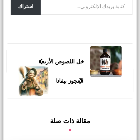
اشتراك
التنقل
بين
خل اللصوص الأربعة
التدوينات
العجوز بيفانا
مقالة ذات صلة