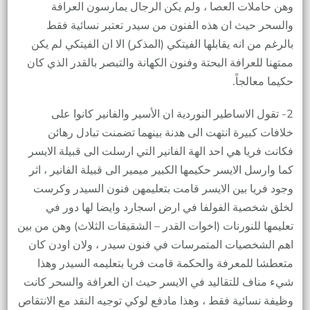
وهن حاملات العصا ، ولم يكن الرجال يمارسون العرافة
والسحر حيث ان هذه الفنون من سيدر تعتبر نسائية فقط
بالرغم من انه يقابلها الفيتكي (المذكر) الا ان الفيتكي لم يكن
ممتهنا للعرافة البحتة وفنون الكهانة والتبصر بالقدر الذي كان
حكيما معالجاً.
2- تقول الاساطير النوردية ان الأسير والفانير كانوا على
خلافات كبيرة انتهت الى هدنة بينهما تضمنت تبادل رهائن
فكانت فريا هي احد الهة الفانير التي ارسلت الى قبيلة الايسر
كما وارسل الايسر حكيمها الكبير ميمير الى قبيلة الفانير ، اثر
وجود فريا بين الايسر قامت بتعليمهن فنون السيدر وكرست
لخلق شخصية الفولفا في ارض اسجارد وايضا لها دور في
تعليمها للنورنات (اخوات القدر – الشقيقات الثلاث) وهن من بين
اهم الشخصيات المتمرسات في فنون سيدر ، ولان اودن كان
متعطشا للمعرفة والحكمة قامت فريا بتعليمه السيدر وهذا
شيء مناف للتقاليد في الايسر حيث ان العرافة والسحر كانت
وظيفة نسائية فقط ، وهذا مادفع لوكي توجيه النقد مع الانتقاص