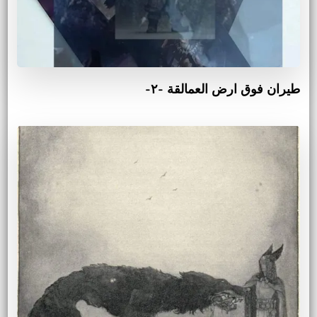
طيران فوق ارض العمالقة -٢-